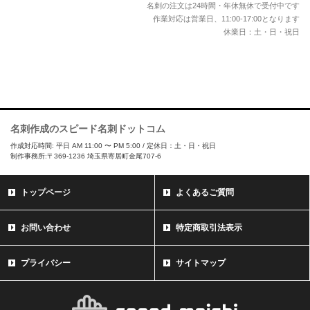
名刺の注文は24時間・年休無休で受付中です
作業対応は営業日、11:00-17:00となります
休業日：土・日・祝日
名刺作成のスピード名刺ドットコム
作成対応時間: 平日 AM 11:00 〜 PM 5:00 / 定休日：土・日・祝日
制作事務所:〒369-1236 埼玉県寄居町金尾707-6
トップページ
よくあるご質問
お問い合わせ
特定商取引法表示
プライバシー
サイトマップ