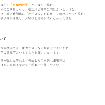
できなく「
名刺の校正
」ができない場合。
数回のご依頼となり、校正締切時間に間に合わない場合。
より、締切時間迄に「校正ＯＫのお返事」を頂けなかった場合。
認事項等が発生し、お客様と連絡が取れなかった場合。
いて
配送事情等により配達が遅くなる場合がございます。
何卒ご容赦下さいますようお願いいたします。
延等が生じた事により発生した二次的な損害等は
任は負いかねますのでご理解ご了承ください。