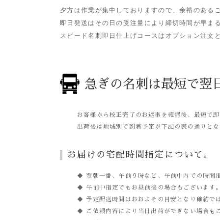
夕方は作業が集中しておりますので、余裕のある
即日発送はその日の受注量により締切時間が早ま
スピード名刺即日仕上げコースはオプション注文
急ぎの名刺は最短で翌
お客様から校正完了のお返事を確認後、最短で即
出荷後は地域別で到着予定が下記の表の通りとな
お届けの宅配時間指定について。
◆ 翌朝一番、午前９時など、午前中内での時間
◆ 午前中指定でもお昼前後の場合もございます
◆ 予定配送時間はおおよその目安となり確約で
◆ ご依頼内容により当日出荷ができない場合も