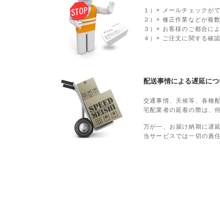
１）× メールチェックが
２）× 修正作業などが複
３）× お客様のご都合に
４）× ご注文に関する確
配送事情による遅延につ
交通事情、天候等、各種
宅配業者の延着の際は、
万が一、お届け納期に遅
当サービスでは一切の責