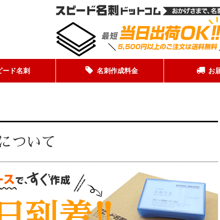
ピード名刺
名刺作成料金
お
について