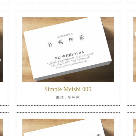
Simple Meishi 005
書体：明朝体