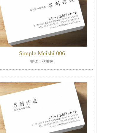
Simple Meishi 006
書体：楷書体