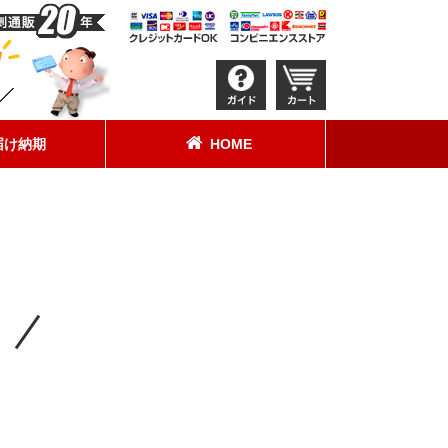
届け納期
HOME