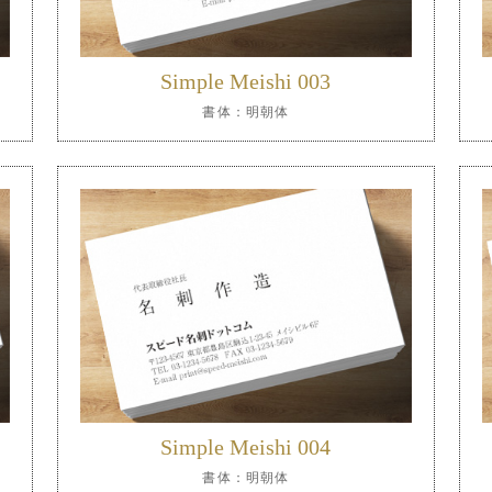
Simple Meishi 003
書体：明朝体
Simple Meishi 004
書体：明朝体