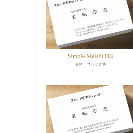
Simple Meishi 002
書体：ゴシック体