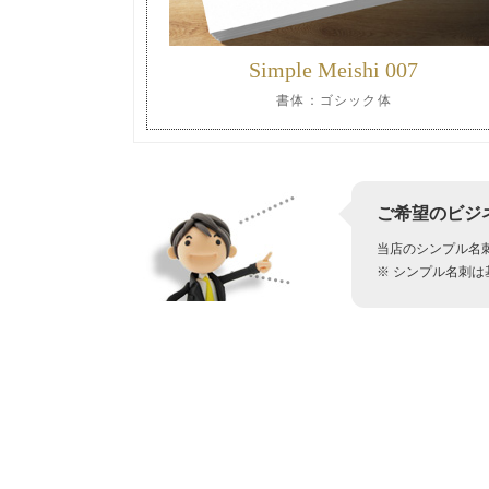
Simple Meishi 007
書体：ゴシック体
ご希望のビジ
当店のシンプル名
※ シンプル名刺
名刺作成のスピード名刺ドットコム