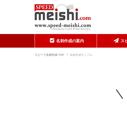
名刺作成の案内
ス
スピード名刺作成 TOP
名刺作成サンプル