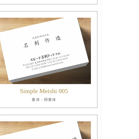
Simple Meishi 005
書体：楷書体