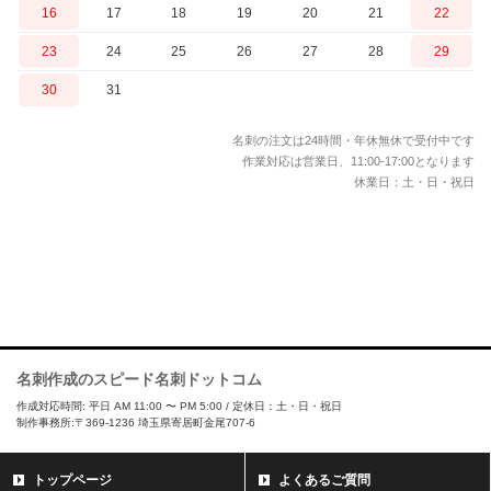
16
17
18
19
20
21
22
23
24
25
26
27
28
29
30
31
名刺の注文は24時間・年休無休で受付中です
作業対応は営業日、11:00-17:00となります
休業日：土・日・祝日
名刺作成のスピード名刺ドットコム
作成対応時間: 平日 AM 11:00 〜 PM 5:00 / 定休日：土・日・祝日
制作事務所:〒369-1236 埼玉県寄居町金尾707-6
トップページ
よくあるご質問