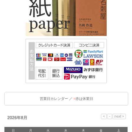
営業日カレンダー ／
■
赤は休業日
2026年8月
日
月
火
水
木
金
土