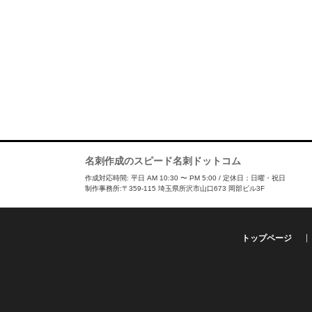
名刺作成のスピード名刺ドットコム
作成対応時間: 平日 AM 10:30 〜 PM 5:00 / 定休日：日曜・祝日
制作事務所:〒359-115 埼玉県所沢市山口673 岡部ビル3F
トップページ