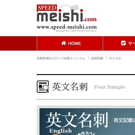
HOME
サ
名刺作成のスピード名刺ドットコム
名刺印刷
英文名刺
英文名刺
Font Sample