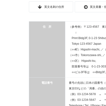
英文名刺の住所
英文肩書・
住 所
（参考例） 〒123-4567 
↓
Print Bldg3F, 0-1-23 Shibu
Tokyo 123-4567 Japan
（○○町）Higashi-machi, ／（
（○○市）Tokorozawa-shi, ／ 
（○○区） Higashi-ku,
部屋番号等は 0-1-23-303.....
○○ビル3F等は ○○Bldg3F,..
電話番号
番号の先頭に日本の国番号（
東京03などの「局番」の頭の(
（例）03-1234-5678 → +81
（例）03-1234-5647 → +81
Telephone / Tel. / Phone / Fac