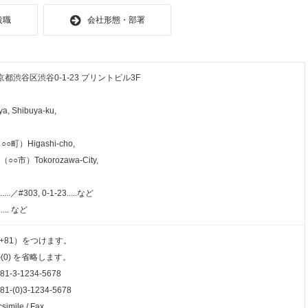
役職
会社形態・部署
東京都渋谷区渋谷0-1-23 プリントビル3F
ya, Shibuya-ku,
○○町）Higashi-cho,
（○○市）Tokorozawa-City,
／#303, 0-1-23.....など
... など
+81）をつけます。
0) を省略します。
-3-1234-5678
-(0)3-1234-5678
simile / Fax.